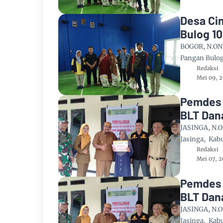
Desa Ci
Bulog 1
BOGOR, N.ON
Pangan Bulog
Redaksi
Mei 09, 
Pemdes 
BLT Dan
JASINGA, N.O
Jasinga, Kab
Redaksi
Mei 07, 
Pemdes 
BLT Dan
JASINGA, N.O
Jasinga, Kab