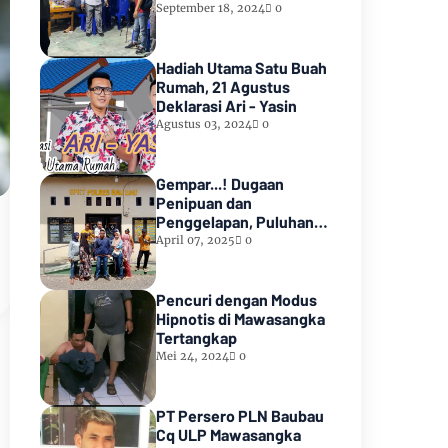
Menang
September 18, 2024
0
Hadiah Utama Satu Buah
Rumah, 21 Agustus
Deklarasi Ari - Yasin
Agustus 03, 2024
0
Gempar...! Dugaan
Penipuan dan
Penggelapan, Puluhan
Warga Adukan
April 07, 2025
0
Koordinator WPONE di
Polres Baubau
Pencuri dengan Modus
Hipnotis di Mawasangka
Tertangkap
Mei 24, 2024
0
PT Persero PLN Baubau
Cq ULP Mawasangka