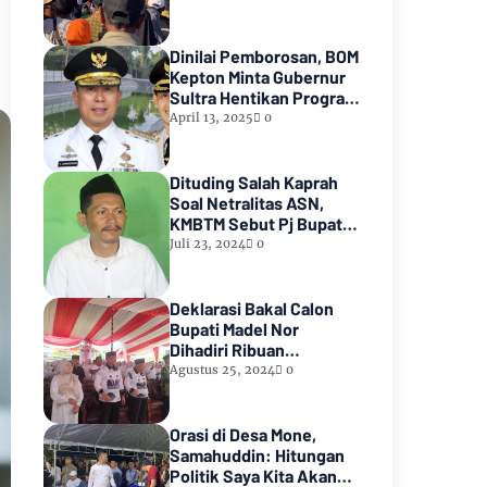
Alasannya
Dinilai Pemborosan, BOM
Kepton Minta Gubernur
Sultra Hentikan Program
Udang Vaname Bupati
April 13, 2025
0
Wakatobi
Dituding Salah Kaprah
Soal Netralitas ASN,
KMBTM Sebut Pj Bupati
Buteng Tutupi
Juli 23, 2024
0
Ketidakmampuan Bina
Bawahan
Deklarasi Bakal Calon
Bupati Madel Nor
Dihadiri Ribuan
Pendukung
Agustus 25, 2024
0
Orasi di Desa Mone,
Samahuddin: Hitungan
Politik Saya Kita Akan