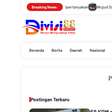
plin Politik Dipertanyakan
Wujud Syukur di Bulan Ramadhan,
Breaking News:
Beranda
Berita
Daerah
Nasional
P
Postingan Terbaru
58 KPM d