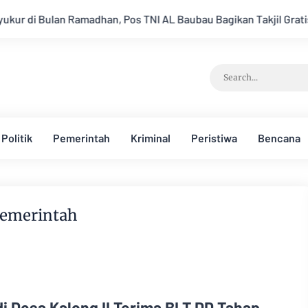
 Pos TNI AL Baubau Bagikan Takjil Gratis ke Masyarakat
Bela
Politik
Pemerintah
Kriminal
Peristiwa
Bencana
emerintah
i Desa Kalong II Terima BLT DD Tahap