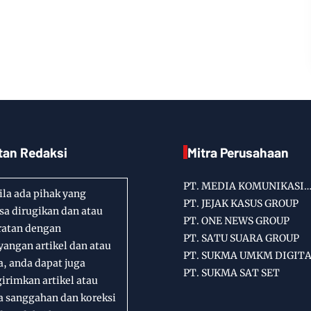
tan Redaksi
Mitra Perusahaan
PT. MEDIA KOMUNIKASI
la ada pihak yang
INFORMASI
PT. JEJAK KASUS GROUP
a dirugikan dan atau
PT. ONE NEWS GROUP
ratan dengan
PT. SATU SUARA GROUP
angan artikel dan atau
PT. SUKMA UMKM DIGIT
a, anda dapat juga
PT. SUKMA SAT SET
rimkan artikel atau
a sanggahan dan koreksi