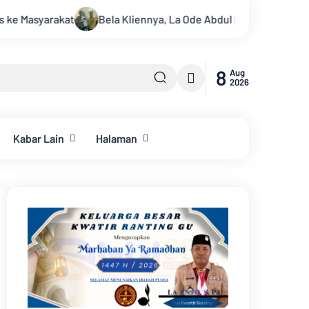
 Kliennya, La Ode Abdul Ikhisaniddyn Laporkan Pemilik Akun Fac
8
Aug
2026
Kabar Lain
Halaman