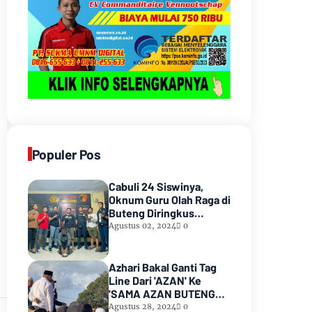
Populer Pos
Cabuli 24 Siswinya,
Oknum Guru Olah Raga di
Buteng Diringkus
Resmob Buteng
Agustus 02, 2024
0
Azhari Bakal Ganti Tag
Line Dari 'AZAN' Ke
'SAMA AZAN BUTENG
BERAMAL' Begini
Agustus 28, 2024
0