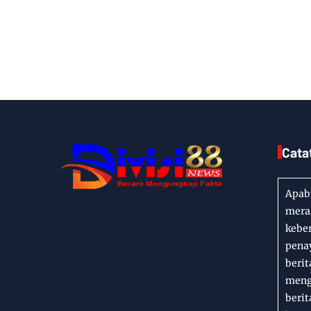
Cata
Apabi
meras
kebe
penay
berit
mengi
berit