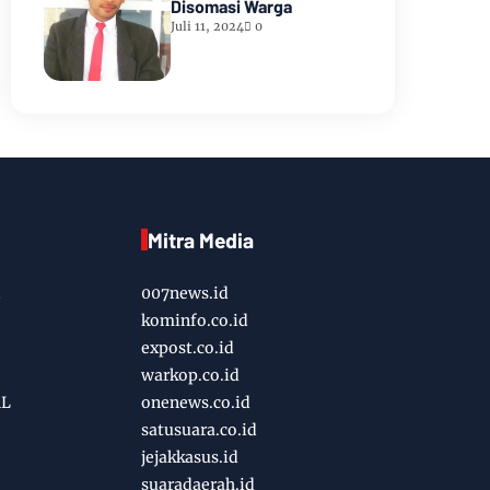
Disomasi Warga
Juli 11, 2024
0
Mitra Media
007news.id
kominfo.co.id
expost.co.id
warkop.co.id
AL
onenews.co.id
satusuara.co.id
jejakkasus.id
suaradaerah.id