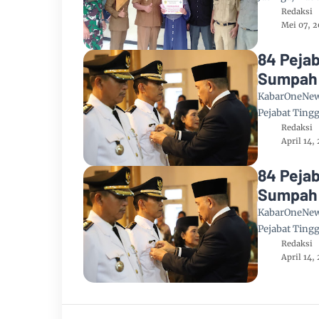
Redaksi
Mei 07, 
84 Peja
Sumpah 
KabarOneNews.
Pejabat Tingg
Redaksi
April 14,
84 Peja
Sumpah 
KabarOneNews.
Pejabat Tingg
Redaksi
April 14,