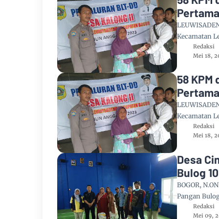
Pertama
LEUWISADENG,
Kecamatan L
Redaksi
Mei 18, 2
58 KPM d
Pertama
LEUWISADENG,
Kecamatan L
Redaksi
Mei 18, 2
Desa Ci
Bulog 1
BOGOR, N.ON
Pangan Bulog
Redaksi
Mei 09, 